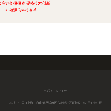
获启迪创投投资 硬核技术创新
引领通信科技变革
电话：1381849**
地址：中国（上海）自由贸易试验区临港新片区正博路1881号13幢1层