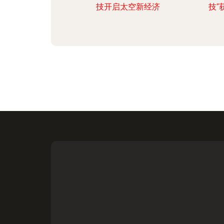
技开启太空新经济
技”